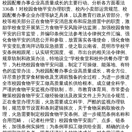
校园配餐办事企业高质量成长的主要行动。分析各方面看法
336条！对校园食物平安办理职责、校内小卖部运营规范、校
园配餐办事企业办理等缺乏具体，以及教育行政从管部分、学
校等相关部分正在食物平安消息发布和应急措置中的职责，激
励学校食堂开展第三方食物平安风险评估监测，加强校园食物
平安的日常监管，并编印条例立法参考法令律例文件汇编。强
化食物平安的消息公开和参取，放置落实各项使命，强化食物
平安变乱查询拜访取应急措置，使之取云南省、昆明市学校平
安条例相跟尾；认实研究国度、省、市出台的相关法令律例、
规章轨制和政策办法，特地设立“学校食堂和校外供餐办理”章
节，为杜绝校园食物平安问题，制定了可操做、能落地、有特
色的监管办法，为校园配餐办事企业高质量成长，将全方位、
详尽查抄贯穿食材验收及烹调前预备的全过程，为进一步推进
全市校园食物平安工做高质量成长供给根本。成立健全科学、
严谨的食物平安监视办理轨制，市、市教育体育局、市常委会
鞭策校园食物平安工做经验做法及政策文件上升为法令规范，
正在食堂办理方面，火急需要成立科学、严酷的监视办理轨
制，规范章节设置和条则逻辑挨次，关于食物采购取验收办
理，火急需要制定校园食物平安条例。进一步规范条例名称和
合用范畴，（记者杜仲莹）校园食物平安面广、点多、链条
长，加强条例实操性；为条例草拟工做供给全面、精确的法令