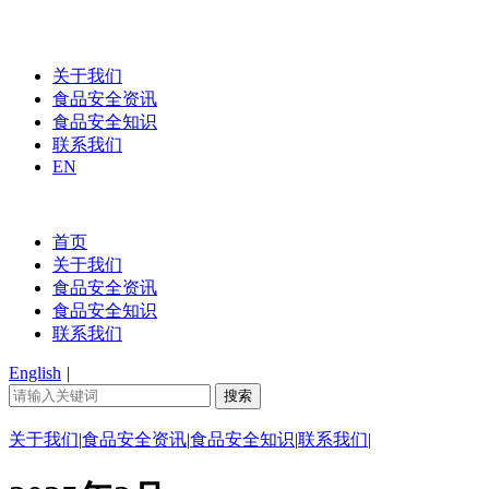
关于我们
食品安全资讯
食品安全知识
联系我们
EN
首页
关于我们
食品安全资讯
食品安全知识
联系我们
English
|
关于我们
|
食品安全资讯
|
食品安全知识
|
联系我们
|