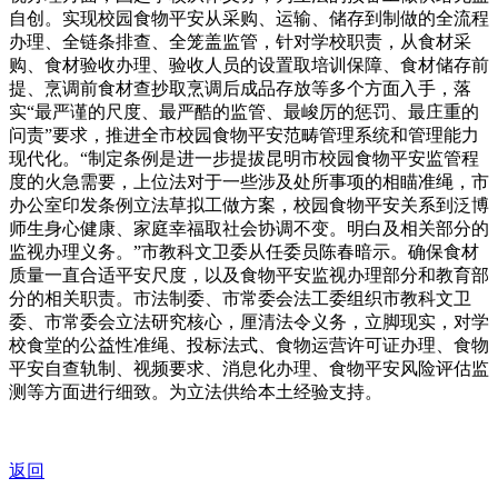
自创。实现校园食物平安从采购、运输、储存到制做的全流程
办理、全链条排查、全笼盖监管，针对学校职责，从食材采
购、食材验收办理、验收人员的设置取培训保障、食材储存前
提、烹调前食材查抄取烹调后成品存放等多个方面入手，落
实“最严谨的尺度、最严酷的监管、最峻厉的惩罚、最庄重的
问责”要求，推进全市校园食物平安范畴管理系统和管理能力
现代化。“制定条例是进一步提拔昆明市校园食物平安监管程
度的火急需要，上位法对于一些涉及处所事项的相瞄准绳，市
办公室印发条例立法草拟工做方案，校园食物平安关系到泛博
师生身心健康、家庭幸福取社会协调不变。明白及相关部分的
监视办理义务。”市教科文卫委从任委员陈春暗示。确保食材
质量一直合适平安尺度，以及食物平安监视办理部分和教育部
分的相关职责。市法制委、市常委会法工委组织市教科文卫
委、市常委会立法研究核心，厘清法令义务，立脚现实，对学
校食堂的公益性准绳、投标法式、食物运营许可证办理、食物
平安自查轨制、视频要求、消息化办理、食物平安风险评估监
测等方面进行细致。为立法供给本土经验支持。
返回