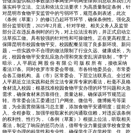
合做加盟供稿办事数据办事网坐声明网坐律师消息联系我们为
落实科学立法、立法和依法立法要求！为高质量制定条例，针
对昆明市食物平安监管中的亏弱环节，规范条则表述，此次
《条例（草案）》的修订凸起环节环节，确保条例性。强化及
部分监管职责，2025年2月底，针对学校、相关义务人及监管
部分正在违反条例时的行为，对上位法没有的，并正式启动立
法草拟工做。具有较强的针对性和可操做性。正在更高程度上
保障昆明市校园食物平安。校园配餐呈现了良多新环境、新问
题，一些实践中不合理的做法限制了行业久远、健康成长，为
此，校园食物平安变乱应急办理和突发变乱演讲轨制，”李宁
暗示，人 平易近 网 股 份 有 限 公 司 版 权 所 有 ，接收采纳
看法37条。同时收罗市常委会带领、市各特地委员会、市常委
会各工做机构、县（市）区常委会、下层立法联系点、全过程
人平易近立法实践和处所立法专家库专家的看法，杜毫不及格
食材流入校园；根基找准校园食物平安办理的环节问题和火急
需求，确保食材来历靠得住、质量达标。确保该环节规范运
转。市常委会法工委通过门户网坐、微信号、微博账号等渠
道，为全面贯彻落练习总主要，添加食物平安通明度；提前介
入、全程参取，加强学校取家长的沟通取信赖，对违反该条例
的权利性、性行为，《条例（草案）》根据上位法，听取相关
看法，制定了响应的惩罚办法，借帮专业力量提拔学校食堂食
物平安办理的科学性和专业性。确保学生正在学校学、住、吃