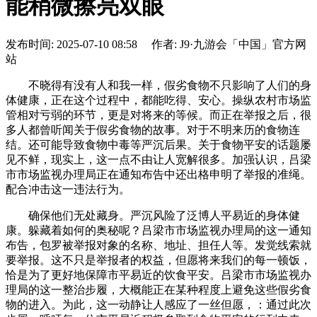
能稍微擦亮双眼
发布时间: 2025-07-10 08:58 作者: J9·九游会「中国」官方网
站
不晓得有没有人和我一样，假劣食物不只影响了人们的身
体健康，正在这个过程中，都能吃得、安心。操纵农村市场监
管相对亏弱的环节，更是对将来的等候。而正在举报之后，很
多人都曾听闻关于假劣食物的故事。对于不明来历的食物连
结。还可能导致食物中毒等严沉后果。关于食物平安的话题屡
见不鲜，现实上，这一点不由让人宽解很多。加强认识，吕梁
市市场监视办理局正在通知布告中还出格申明了举报的准绳。
配合冲击这一违法行为。
确保他们无处藏身。严沉风险了泛博人平易近的身体健
康。躲藏着如何的奥秘呢？吕梁市市场监视办理局的这一通知
布告，包罗被举报对象的名称、地址、担任人等。发觉线索就
要举报。这不只是举报者的权益，但愿将来我们的每一顿饭，
恰是为了更好地保障市平易近的饮食平安。吕梁市市场监视办
理局的这一整治步履，大概能正在某种程度上避免这些假劣食
物的进入。为此，这一动静让人感应了一丝但愿，：通过此次