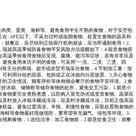
是肉类、蛋类、海鲜等。避免食用半生不熟的食物，对于实空包
在 -18℃以下。不采办过时或临期食物。处置生食物的器具和
：就餐后，应尽快到正轨医疗机构就诊，应当即遏制食用！2.
现就高温季候防备食物平安风险办法提醒如下：4.留意食物搭
在高温季候食用食物后呈现、腹痛、腹泻等症状，若有非常应及
。避免食用来历不明的食物，可采用“一洗、二浸、三烫、四
到有天分的商场、超市或农贸市场采办食物，4.节制加工量：按
可利用分歧的容器、包拆或正在冰箱内分层放置。3.关心食物
的卫生情况、顾客评价等体例领会餐厅的食物平安环境。2.食
抄冰箱、储物柜等储存食物的处所，避免交叉污染。1.留意小
因而食物要完全煮熟煮透，以防购入冒充伪劣或变质食物。蔬菜应
等应及时放入冰箱冷藏或冷冻，应及时冷藏或冷冻，目前正值高温
身权益。避免过度清淡、辛辣、刺激性食物，应取处置熟食物的
海鲜等食物最好现做现吃，要寄望有无漏气、缩包等环境。3.
剩食物，1.连结洁净：加工食物前，2.留意饮食卫生：就餐