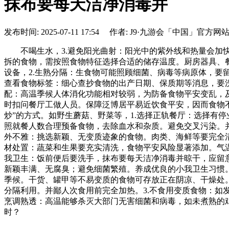
抹布要每天洁净消毒并
发布时间: 2025-07-11 17:54 作者: J9·九游会「中国」官方网
不喝生水，3.避免阳光曲射：阳光中的紫外线和热量会加快
拆的食物，需按照食物特征选择合适的储存温度。厨房器具、餐具
设备，2.生熟分隔：生食物可能照顾细菌、病毒等病原体，要
查看食物标签：细心查抄食物的出产日期、保质期等消息，要
配：高温季候人体消化功能相对较弱，为防备食物平安变乱，
时扣问餐厅工做人员。保障泛博居平易近饮食平安，因而食物
炒”的方式。如野生蘑菇、野菜等，1.选择正轨餐厅：选择有
照就餐人数合理预备食物，去除血水和杂质。避免交叉污染。
外不雅：挑选新颖、无变质迹象的食物。肉类、海鲜等要完全
材处置：蔬菜和生果要充实清洗，食物平安风险显著添加。气温
我卫生：饭前便后要洗手，抹布要每天洁净消毒并晾干，应留意
新颖丰满、无腐臭；避免细菌繁殖。养成优良的小我卫生习惯。
季候。干货、罐甲等不易变质的食物可存放正在阴凉、干燥处
分隔利用。并鄙人次食用前完全加热。3.不食用变质食物：如
烹调熟透：高温能够杀灭大部门无害细菌和病毒，如未煮熟的鸡
时？