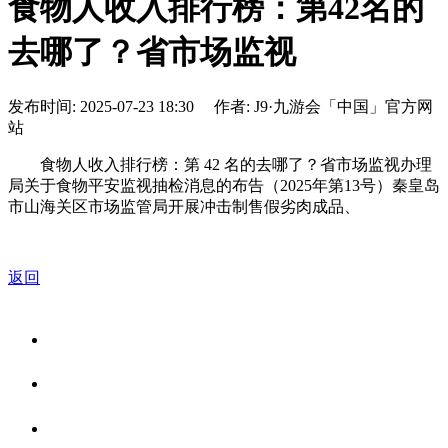
食物人收入排行榜：第42名的
去哪了？省市场监视
发布时间: 2025-07-23 18:30 作者: J9·九游会「中国」官方网
站
食物人收入排行榜：第 42 名的去哪了？省市场监视办理
局关于食物平安监视抽检消息的布告（2025年第13号）秦皇岛
市山海关区市场监管局开展冲击制售假劣肉成品、
返回
关于我们
食品安全资讯
食品安全知识