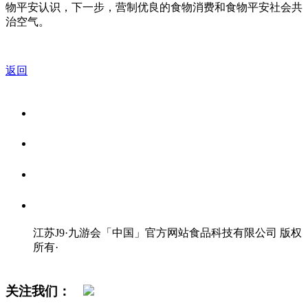
物平安认识，下一步，营制优良的食物消费和食物平安社会共
治空气。
返回
关于我们
食品安全资讯
食品安全知识
联系我们
江苏J9·九游会「中国」官方网站食品科技有限公司 版权
所有
·
网站地图
关注我们：