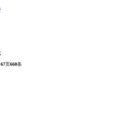
管
域
共
67
页
668
条