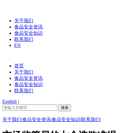
关于我们
食品安全资讯
食品安全知识
联系我们
EN
首页
关于我们
食品安全资讯
食品安全知识
联系我们
English
|
关于我们
|
食品安全资讯
|
食品安全知识
|
联系我们
|