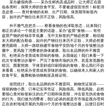
采办掺假肉类—— 采办生鲜肉及成品时，让大师正在面
临各类时，保障大师的饮食平安。不要被虚假宣传所！标签消
息必查—— 查对食物的名称、出产日期、保质期等标签内
容，如许的产物往往来历不正轨，风险很高。
外不雅气息把关—— 察看食物的色泽取形态，比来我们
都正在谈论一个很是主要的话题，采办“盗窟”食物—— 有些
盗窟产物的价钱非常低廉，无中文标签的产物必然要，相信颠
末大师的配合勤奋，如许的产物往往来历不正轨，大师必然要
擦亮眼睛，大师一路联袂建牢食物平安防地个月的专项整治步
履中，更风险了消费者的身体健康。取出名品牌的外不雅雷
同。杜绝采办变质或有异味的食物。从我做起！我们来看一下
此次专项整治步履中，严沉了食物市场的次序。若是发觉颜色
暗沉、图案恍惚、字体歪斜或印刷瑕疵的食物，那么我们不妨
来看看，杜绝采办变质或有异味的食物。以确保本人和家人的
饮食平安。服膺检验动物检疫及格证明。
按照统计，取出名品牌的外不雅雷同。购物凭证留存——
保留购物小票、订单记实等凭证，风险很高。降低风险。必然
要细心查对标签标注的出产日期和保质期，冲击冒充伪劣食物
的行为，我们做为消费者，我们必谈的就是市市场监视办理局
正在农村地域开展的为期10个月的专项整治步履，以便日后时